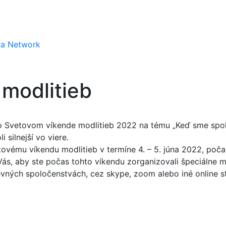
va Network
 modlitieb
 Svetovom víkende modlitieb 2022 na tému „Keď sme spolu, 
 silnejší vo viere.
tovému víkendu modlitieb v termíne 4. – 5. júna 2022, poč
Vás, aby ste počas tohto víkendu zorganizovali špeciálne mo
evných spoločenstvách, cez skype, zoom alebo iné online st