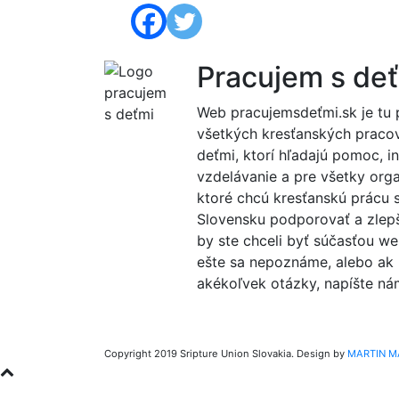
Pracujem s de
Web pracujemsdeťmi.sk je tu 
všetkých kresťanských praco
deťmi, ktorí hľadajú pomoc, in
vzdelávanie a pre všetky orga
ktoré chcú kresťanskú prácu 
Slovensku podporovať a zlep
by ste chceli byť súčasťou we
ešte sa nepoznáme, alebo ak
akékoľvek otázky, napíšte ná
Copyright 2019 Sripture Union Slovakia. Design by
MARTIN M