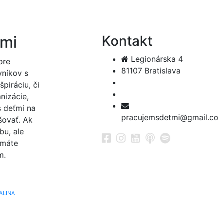
ťmi
Kontakt
Legionárska 4
pre
81107 Bratislava
vníkov s
špiráciu, či
nizácie,
s deťmi na
pracujemsdetmi@gmail.c
šovať. Ak
bu, ale
 máte
m.
ALINA