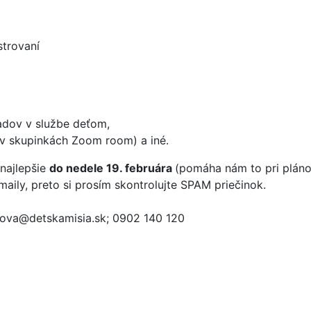
strovaní
adov v službe deťom,
(v skupinkách Zoom room) a iné.
najlepšie
do nedele 19. februára
(pomáha nám to pri plánova
aily, preto si prosím skontrolujte SPAM priečinok.
va@detskamisia.sk; 0902 140 120