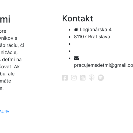
ťmi
Kontakt
Legionárska 4
pre
81107 Bratislava
vníkov s
špiráciu, či
nizácie,
s deťmi na
pracujemsdetmi@gmail.c
šovať. Ak
bu, ale
 máte
m.
ALINA