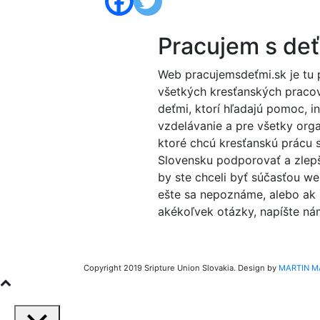
Pracujem s de
Web pracujemsdeťmi.sk je tu 
všetkých kresťanských praco
deťmi, ktorí hľadajú pomoc, in
vzdelávanie a pre všetky orga
ktoré chcú kresťanskú prácu 
Slovensku podporovať a zlep
by ste chceli byť súčasťou we
ešte sa nepoznáme, alebo ak
akékoľvek otázky, napíšte ná
Copyright 2019 Sripture Union Slovakia. Design by
MARTIN M