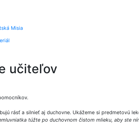
tská Misia
riál
e učiteľov
 pomocníkov.
rebujú rásť a silnieť aj duchovne. Ukážeme si predmetovú le
emluvniatka túžte po duchovnom čistom mlieku, aby ste ním 