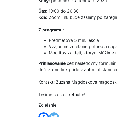
Kedy:
pondelok 20. februára 2023
Čas:
19:00 do 20:30
Kde:
Zoom link bude zaslaný po zaregi
Z programu:
Predmetová 5 min. lekcia
Vzájomné zdieľanie potrieb a náp
Modlitby za deti, ktorým slúžime 
Prihlasovanie
cez nasledovný formulár 
deň. Zoom link príde v automatickom em
Kontakt: Zuzana Magdoskova magdosko
Tešíme sa na stretnutie!
Zdieľanie: