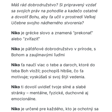
Máš rád dobrodružstvo? Si pripravený vzdať
sa svojich práv na pohodlie a kadečo ostatné
a dovoliť Bohu, aby ťa učil v prostredí Veľkej
Učebne svojho nádherného stvorenia?
Niko
je grécke slovo a znamená “prekonať”
alebo “zvíťaziť”
Niko
je päťdňové dobrodružstvo v prírode, s
Bohom a zaujímavými ľuďmi
Niko
ťa naučí viac o tebe a daroch, ktoré do
teba Boh vložil; pochopíš hlbšie, čo ťa
motivuje; vyskúšaš si svoj štýl vedenia.
Niko
ti dovolí uvidieť tvoje silné a slabé
stránky – mentálne, fyzické, duchovné aj
emocionálne.
Niko
je určené pre každého, kto je ochotný sa