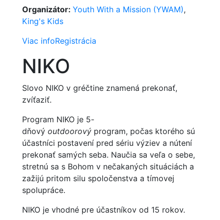
Organizátor:
Youth With a Mission (YWAM)
,
King's Kids
Viac info
Registrácia
NIKO
Slovo NIKO v gréčtine znamená prekonať,
zvíťaziť.
Program NIKO je 5-
dňový
outdoorový
program, počas ktorého sú
účastníci postavení pred sériu výziev a nútení
prekonať samých seba. Naučia sa veľa o sebe,
stretnú sa s Bohom v nečakaných situáciách a
zažijú pritom silu spoločenstva a tímovej
spolupráce.
NIKO je vhodné pre účastníkov od 15 rokov.