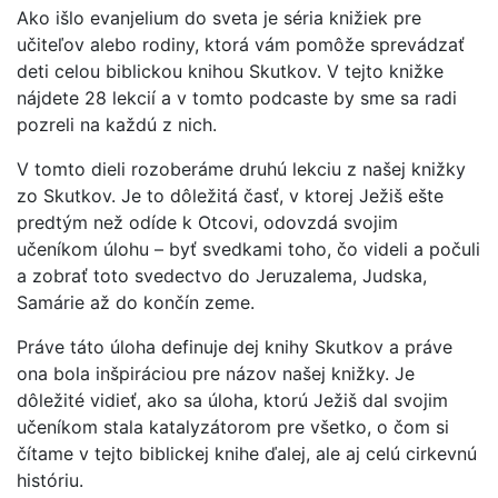
Ako išlo evanjelium do sveta je séria knižiek pre
učiteľov alebo rodiny, ktorá vám pomôže sprevádzať
deti celou biblickou knihou Skutkov. V tejto knižke
nájdete 28 lekcií a v tomto podcaste by sme sa radi
pozreli na každú z nich.
V tomto dieli rozoberáme druhú lekciu z našej knižky
zo Skutkov. Je to dôležitá časť, v ktorej Ježiš ešte
predtým než odíde k Otcovi, odovzdá svojim
učeníkom úlohu – byť svedkami toho, čo videli a počuli
a zobrať toto svedectvo do Jeruzalema, Judska,
Samárie až do končín zeme.
Práve táto úloha definuje dej knihy Skutkov a práve
ona bola inšpiráciou pre názov našej knižky. Je
dôležité vidieť, ako sa úloha, ktorú Ježiš dal svojim
učeníkom stala katalyzátorom pre všetko, o čom si
čítame v tejto biblickej knihe ďalej, ale aj celú cirkevnú
históriu.