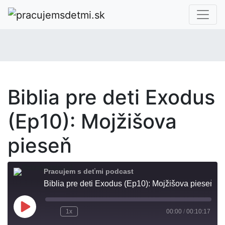
Biblia pre deti Exodus
(Ep10): Mojžišova
pieseň
Pracujem s deťmi podcast
Biblia pre deti Exodus (Ep10): Mojžišova pieseň
Play
1x
00:00
/
00:10:17
Episode