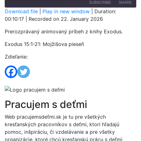
SUBSCRIBE
SHARE
Download file
|
Play in new window
|
Duration:
00:10:17
|
Recorded on 22. January 2026
SHARE
RSS FEED
Prerozprávaný animovaný príbeh z knihy Exodus.
LINK
Exodus 15:1-21: Mojžišova pieseň
EMBED
Zdieľanie:
Pracujem s deťmi
Web pracujemsdeťmi.sk je tu pre všetkých
kresťanských pracovníkov s deťmi, ktorí hľadajú
pomoc, inšpiráciu, či vzdelávanie a pre všetky
organizácie, ktoré chcú kresťanskú prácu s deťmi